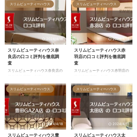
ステとの口コミ評価の比較 お店
る他の大手エステとの口コミ評価
スリムビューティーハウス
スリムビューティーハウス
への行き方 をお伝えします。こ
の比較 お店への行き方 をお伝え
のページを読むと、どんなお店な
します。このページを読むと、ど
のか確認してから体験の申し込み
んなお店なのか確認してから体験
ができますよ。 表参道店の基本
の申し込みができますよ。 吉祥
情報 店内写真全4枚（右にスクロ
寺店の基本情報 店内写真全4枚
2024/4/18
2024/4/18
ールできます） 総合評価 口コミ
（右にスクロールできます） 総
評価★4.8 住所東京都渋谷区神宮
合評価 口コミ評価★4.4 住所東
スリムビューティハウス奈
スリムビューティハウス赤
前3-3-8 LA GRACIA表参道 3F
京都武蔵野市吉祥寺本町1-1-12
良店の口コミ評判を徹底調
羽店の口コミ評判を徹底調
アクセス千代田線・銀座線・半蔵
小野山ビル 4Ｆ アクセスJR線・
査
査
門線 表参道駅から徒歩5分銀座線
京王井の頭線 吉祥寺駅から徒歩1
スリムビューティハウス奈良店の
スリムビューティハウス赤羽店の
外苑前駅から徒歩7分 営業時間平
分 営業時間平日：11:00～
基本情報 実際に利用した人の口
基本情報 実際に利用した人の口
日：11:00～21:30（ ...
21:30(受付終了 19:00)土：1 ...
コミ 奈良市にある他の大手エス
コミ 東京都北区にある他の大手
テとの口コミ評価の比較 お店へ
エステとの口コミ評価の比較 お
スリムビューティーハウス
スリムビューティーハウス
の行き方 をお伝えします。この
店への行き方 をお伝えします。
ページを読むと、どんなお店なの
このページを読むと、どんなお店
か確認してから体験の申し込みが
なのか確認してから体験の申し込
できますよ。 奈良店の基本情報
みができますよ。 赤羽店の基本
店内写真全4枚（右にスクロール
情報 店内写真全4枚（右にスクロ
2024/4/18
2024/4/18
できます） 総合評価 口コミ評価
ールできます） 総合評価 口コミ
★4.5 住所奈良県奈良市角振町26
評価★4.7 住所東京都北区赤羽西
スリムビューティハウス豊
スリムビューティハウス太