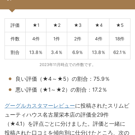
評価
★1
★2
★3
★4
★5
件数
4件
1件
2件
4件
18件
割合
13.8％
3.4％
6.9％
13.8％
62.1％
2023年11月時点での件数です。
良い評価（★4～★5）の割合：75.9％
悪い評価（★1～★2）の割合：17.2％
グーグルカスタマーレビュー
に投稿されたスリムビ
ューティハウス名古屋栄本店の評価全29件
（★4.1）を評点ごとに分けました。評価と一緒に
投稿された口コミを傾向別に仕分けたところ、次の