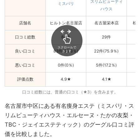
スリムビューティ
ミスパリ
ハウス
店舗名
ヒルトン名古屋店
名古屋栄本店
松
口コミ総数
84件
29件
スクロールで
良い口コミ
83件(98.8％)
22件(75.9％)
2
きます
悪い口コミ
0件(0％)
5件(17.2％)
3
評価点数
4.9★
4.1★
口コミ総数には、普通の口コミ（★3）を含みます。
名古屋市中区にある有名痩身エステ（ミスパリ・ス
リムビューティハウス・エルセーヌ・たかの友梨・
TBC・ジェイエステティック）のグーグル口コミ評
価を比較しました。