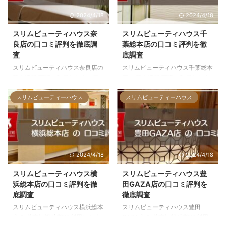
2024/4/18
2024/4/18
スリムビューティハウス奈
スリムビューティハウス千
良店の口コミ評判を徹底調
葉総本店の口コミ評判を徹
査
底調査
スリムビューティハウス奈良店の
スリムビューティハウス千葉総本
基本情報 実際に利用した人の口
店の 基本情報 実際に利用した人
コミ 奈良市にある他の大手エス
の口コミ 千葉市中央区にある他
テとの口コミ評価の比較 お店へ
の大手エステとの口コミ評価の比
スリムビューティーハウス
スリムビューティーハウス
の行き方 をお伝えします。この
較 お店への行き方 をお伝えしま
ページを読むと、どんなお店なの
す。このページを読むと、どんな
か確認してから体験の申し込みが
お店なのか確認してから体験の申
できますよ。 奈良店の基本情報
し込みができますよ。 千葉総本
店内写真全4枚（右にスクロール
店の基本情報 店内写真全4枚（右
2024/4/18
2024/4/18
できます） 総合評価 口コミ評価
にスクロールできます） 総合評
★4.5 住所奈良県奈良市角振町26
価 口コミ評価★4.7 住所千葉県千
スリムビューティハウス横
スリムビューティハウス豊
イセヤビル 3F アクセス近鉄線 近
葉市中央区富士見2-8-14 エキニ
浜総本店の口コミ評判を徹
田GAZA店の口コミ評判を
鉄奈良駅から徒歩3分 営業時間平
ア千葉 3F アクセスJR線 千葉駅
底調査
徹底調査
日：11:00～20:30（受付終了
から6分 営業時間平日：10:00～
スリムビューティハウス横浜総本
スリムビューティハウス豊田
18:00）土：10:00～20:00（受
21:30（受付終了 19:00）土：
店の 基本情報 実際に利用した人
GAZA店の 基本情報 実際に利用
付終了 18:00 ...
10:00～20:00 ...