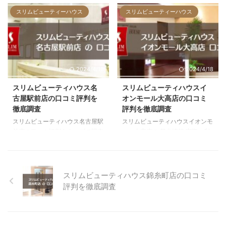
の口コミ 横浜市西区にある他の
した人の口コミ 豊田市にある他
大手エステとの口コミ評価の比較
の大手エステとの口コミ評価の比
スリムビューティーハウス
スリムビューティーハウス
お店への行き方 をお伝えしま
較 お店への行き方 をお伝えしま
す。このページを読むと、どんな
す。このページを読むと、どんな
お店なのか確認してから体験の申
お店なのか確認してから体験の申
し込みができますよ。 横浜総本
し込みができますよ。 豊田GAZA
店の基本情報 店内写真全4枚（右
店の基本情報 店内写真全4枚（右
2024/4/18
2024/4/18
にスクロールできます） 総合評
にスクロールできます） 総合評
価 口コミ評価★4.3 住所神奈川
価 口コミ評価★4.6 住所愛知県豊
スリムビューティハウス名
スリムビューティハウスイ
県横浜市西区北幸1-4-1 天理ビル
田市喜多町1-140 GAZA 3F アク
古屋駅前店の口コミ評判を
オンモール大高店の口コミ
3F アクセスJR線 横浜駅から徒歩
セス名鉄三河線 豊田市駅から徒
徹底調査
評判を徹底調査
5分 営業時間平日：10:00～
歩1分 営業時間平日 11:00～
スリムビューティハウス名古屋駅
スリムビューティハウスイオンモ
21:30（受付終了 19:00）土：
22:00（受付終了 19:00）土曜：
前店の口コミ評判をウェブで調査
ール大高店の 基本情報 実際に利
9:00～20:00（受付終 ...
10:00～21:0 ...
して、良い口コミと悪い口コミの
用した人の口コミ 名古屋市緑区
傾向をまとめました。 「名古屋
にある他の大手エステとの口コミ
駅前店に通ってもいいのか」それ
評価の比較 お店への行き方 をお
とも「別のエステにした方がいい
伝えします。このページを読む
スリムビューティハウス錦糸町店の口コミ
のか」気になっているのでは？一
と、どんなお店なのか確認してか
評判を徹底調査
言でいうと、通っても失敗しにく
ら体験の申し込みができますよ。
い痩身エステということが、口コ
イオンモール大高店の基本情報
ミ調査で分かりました。 ここで
店内写真全4枚（右にスクロール
は、具体的な口コミと他のエステ
できます） 総合評価 口コミ評価