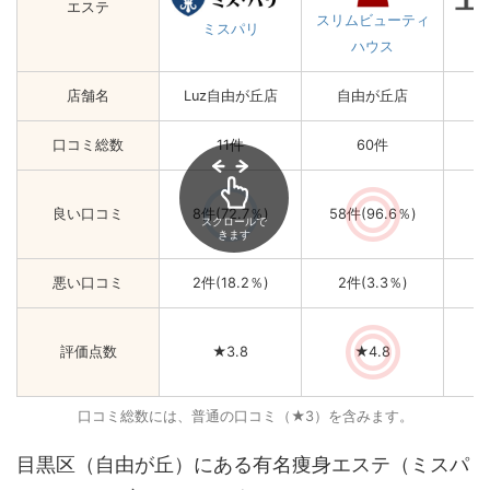
エステ
スリムビューティ
ミスパリ
ハウス
店舗名
Luz自由が丘店
自由が丘店
口コミ総数
11件
60件
良い口コミ
8件(72.7％)
58件(96.6％)
7
スクロールで
きます
悪い口コミ
2件(18.2％)
2件(3.3％)
5
評価点数
★3.8
★4.8
口コミ総数には、普通の口コミ（★3）を含みます。
目黒区（自由が丘）にある有名痩身エステ（ミスパ