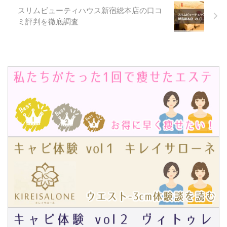
との比較から、名古屋駅前店を評
★4.7 住所愛知県名古屋市緑区南
スリムビューティハウス新宿総本店の口コ
価しました。 スリムビューティ
大高2-450 イオンモール大高 2F
ミ評判を徹底調査
ハウス名古屋駅前店の評価 評価
アクセスJR線 南大高駅すぐ 営業
項目点数評価のポイント 総合評
時間平日：10:00～20:30（受付
価口コミ・仕上がり・接客・コス
終了 18:00）土曜：10 ...
パすべてがハイレベル 口コミ評
...